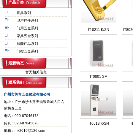
产品分类
Products
锁具系列
卫浴挂件系列
门用五金系列
IT 0211 K/SN
IT8
家具五金系列
智能产品系列
门控五金系列
最新动态
News
暂无相关信息
IT0801 SM
联系我们
Contactus
广州市美帝五金锁业有限公司
地址：广州市沙太路天健装饰城入口右
侧荣泰五金
电话：020-87046178
传真：020-87045878
IT0513 K/SN
I
邮箱：
mk2010@126.com